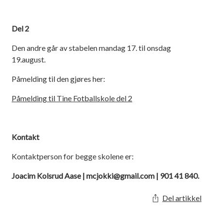
Del 2
Den andre går av stabelen mandag 17. til onsdag
19.august.
Påmelding til den gjøres her:
Påmelding til Tine Fotballskole del 2
Kontakt
Kontaktperson for begge skolene er:
Joacim Kolsrud Aase |
mcjokki@gmail.com
| 901 41 840.
Del artikkel