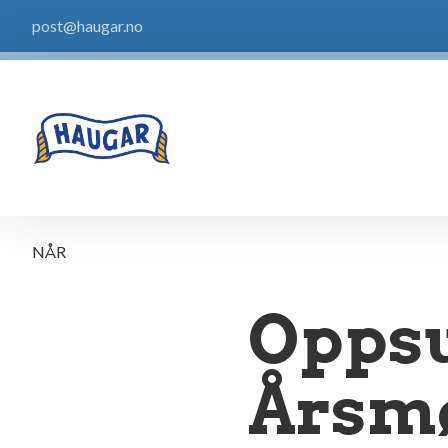
post@haugar.no
NÅR
Opps
Årsmø