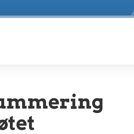
ummering
tet