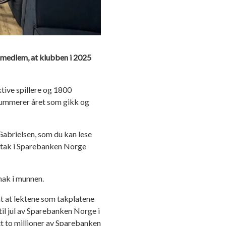
resmedlem, at klubben i 2025
tive spillere og 1800
psummerer året som gikk og
abrielsen, som du kan lese
tte tak i Sparebanken Norge
mak i munnen.
at at lektene som takplatene
 til jul av Sparebanken Norge i
ått to millioner av Sparebanken