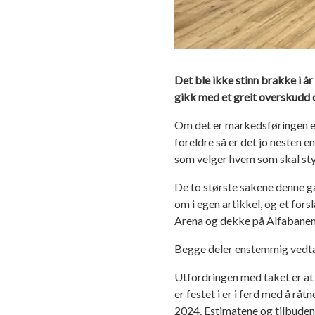
Det ble ikke stinn brakke i år
gikk med et greit overskudd og
Om det er markedsføringen ell
foreldre så er det jo nesten 
som velger hvem som skal st
De to største sakene denne g
om i egen artikkel, og et fors
Arena og dekke på Alfabanen
Begge deler enstemmig vedtat
Utfordringen med taket er at 
er festet i er i ferd med å rå
2024. Estimatene og tilbudene 