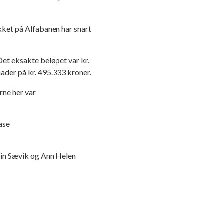
ekket på Alfabanen har snart
 Det eksakte beløpet var kr.
ader på kr. 495.333 kroner.
erne her var
ase
ein Sævik og Ann Helen