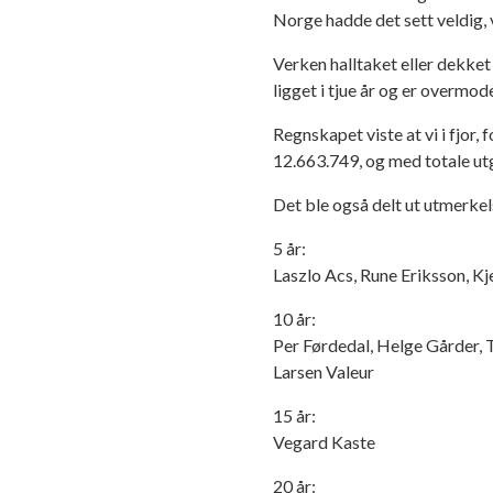
Norge hadde det sett veldig, v
Verken halltaket eller dekket
ligget i tjue år og er overmo
Regnskapet viste at vi i fjor,
12.663.749, og med totale ut
Det ble også delt ut utmerkels
5 år:
Laszlo Acs, Rune Eriksson, Kj
10 år:
Per Førdedal, Helge Gårder,
Larsen Valeur
15 år:
Vegard Kaste
20 år: