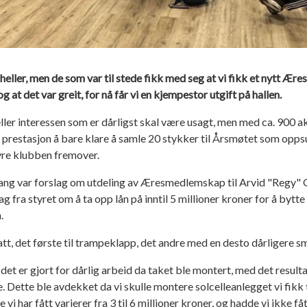
 heller, men de som var til stede fikk med seg at vi fikk et nytt Æ
 at det var greit, for nå får vi en kjempestor utgift på hallen.
er interessen som er dårligst skal være usagt, men med ca. 900 ak
en prestasjon å bare klare å samle 20 stykker til Årsmøtet som op
yre klubben fremover.
ang var forslag om utdeling av Æresmedlemskap til Arvid "Regy" G
lag fra styret om å ta opp lån på inntil 5 millioner kroner for å by
.
t, det første til trampeklapp, det andre med en desto dårligere s
det er gjort for dårlig arbeid da taket ble montert, med det result
tne. Dette ble avdekket da vi skulle montere solcelleanlegget vi fikk
vi har fått varierer fra 3 til 6 millioner kroner, og hadde vi ikke f