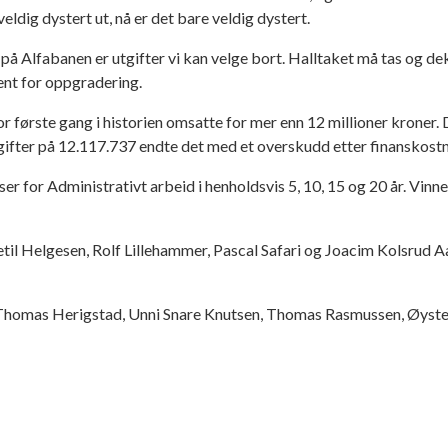
eldig dystert ut, nå er det bare veldig dystert.
 på Alfabanen er utgifter vi kan velge bort. Halltaket må tas og d
dent for oppgradering.
 for første gang i historien omsatte for mer enn 12 millioner kroner.
gifter på 12.117.737 endte det med et overskudd etter finanskostn
er for Administrativt arbeid i henholdsvis 5, 10, 15 og 20 år. Vinn
etil Helgesen, Rolf Lillehammer, Pascal Safari og Joacim Kolsrud A
 Thomas Herigstad, Unni Snare Knutsen, Thomas Rasmussen, Øyst